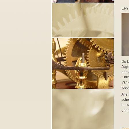
Een 
De k
Juge
opma
Chri
Van 
toeg
Alle
scho
buss
gepo