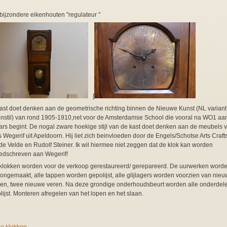
bijzondere eikenhouten "regulateur "
[
ast doet denken aan de geometrische richting binnen de Nieuwe Kunst (NL variant
nstil) van rond 1905-1910,net voor de Amsterdamse School die vooral na WO1 aa
rs begint. De nogal zware hoekige stijl van de kast doet denken aan de meubels 
s Wegerif uit Apeldoorn. Hij liet zich beinvloeden door de Engels/Schotse Arts Crafts
de Velde en Rudolf Steiner. Ik wil hiermee niet zeggen dat de klok kan worden
edschreven aan Wegerif!
 klokken worden voor de verkoop gerestaureerd/ gerepareerd. De uurwerken word
ongemaakt, alle tappen worden gepolijst, alle glijlagers worden voorzien van nie
en, twee nieuwe veren. Na deze grondige onderhoudsbeurt worden alle onderdel
lijst. Monteren afregelen van het lopen en het slaan.