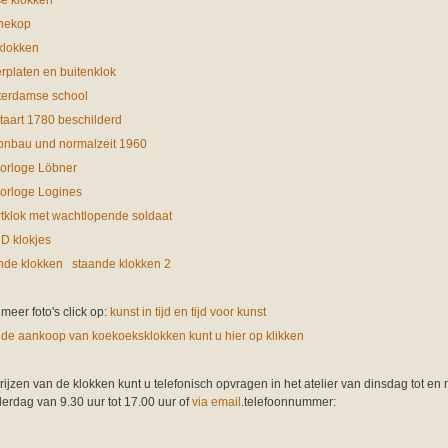
se klokken
nekop
lklokken
erplaten en buitenklok
erdamse school
staart 1780 beschilderd
fonbau und normalzeit 1960
orloge Löbner
orloge Logines
rtklok met wachtlopende soldaat
 D klokjes
nde klokken
staande klokken 2
 meer foto's click op:
kunst in tijd en tijd voor kunst
 de aankoop van koekoeksklokken kunt u hier op klikken
rijzen van de klokken kunt u telefonisch opvragen in het atelier van dinsdag tot en 
erdag van 9.30 uur tot 17.00 uur of
via email
.telefoonnummer: