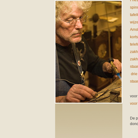
Frie
spin
tafe
wijz
Amst
kort
tele
zakh
zakh
staa
drie
staa
voor
voor
De p
dond