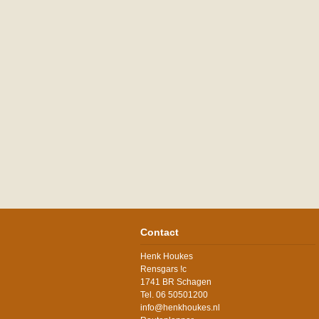
Contact
Henk Houkes
Rensgars !c
1741 BR Schagen
Tel. 06 50501200
info@henkhoukes.nl