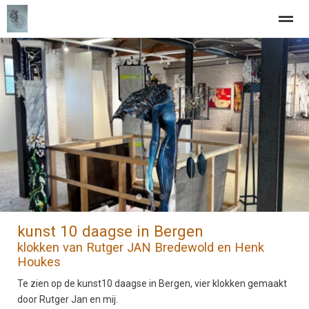
Home
Verkoop
Onderhoud: 'eenvoudige' klok
Informatie
Home
Zoeken
Nieuws
Pagina's
Be
●
●
●
●
kunst 10 daagse in Bergen
klokken van Rutger JAN Bredewold en Henk
Houkes
Te zien op de kunst10 daagse in Bergen, vier klokken gemaakt
door Rutger Jan en mij.