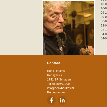
18-0
10-0
09-1
09-0
06-0
23-0
22-1
04-0
04-0
Contact
Henk Houkes
Rensgars !c
1741 BR Schagen
Tel. 06 50501200
info@henkhoukes.nl
Routeplanner