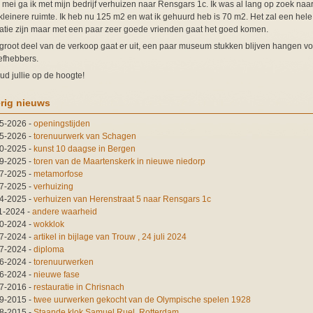
 mei ga ik met mijn bedrijf verhuizen naar Rensgars 1c. Ik was al lang op zoek naa
kleinere ruimte. Ik heb nu 125 m2 en wat ik gehuurd heb is 70 m2. Het zal een hele
atie zijn maar met een paar zeer goede vrienden gaat het goed komen.
groot deel van de verkoop gaat er uit, een paar museum stukken blijven hangen vo
iefhebbers.
oud jullie op de hoogte!
rig nieuws
5-2026
-
openingstijden
5-2026
-
torenuurwerk van Schagen
0-2025
-
kunst 10 daagse in Bergen
9-2025
-
toren van de Maartenskerk in nieuwe niedorp
7-2025
-
metamorfose
7-2025
-
verhuizing
4-2025
-
verhuizen van Herenstraat 5 naar Rensgars 1c
1-2024
-
andere waarheid
0-2024
-
wokklok
7-2024
-
artikel in bijlage van Trouw , 24 juli 2024
7-2024
-
diploma
6-2024
-
torenuurwerken
6-2024
-
nieuwe fase
7-2016
-
restauratie in Chrisnach
9-2015
-
twee uurwerken gekocht van de Olympische spelen 1928
8-2015
-
Staande klok Samuel Ruel, Rotterdam