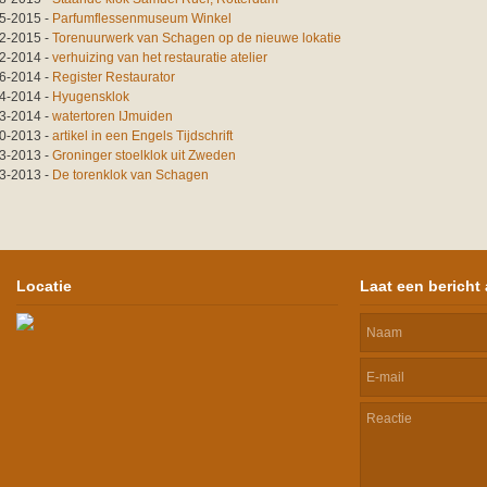
5-2015
-
Parfumflessenmuseum Winkel
2-2015
-
Torenuurwerk van Schagen op de nieuwe lokatie
2-2014
-
verhuizing van het restauratie atelier
6-2014
-
Register Restaurator
4-2014
-
Hyugensklok
3-2014
-
watertoren IJmuiden
0-2013
-
artikel in een Engels Tijdschrift
3-2013
-
Groninger stoelklok uit Zweden
3-2013
-
De torenklok van Schagen
Locatie
Laat een bericht 