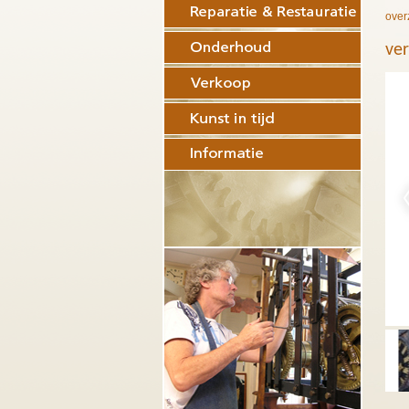
over
ver