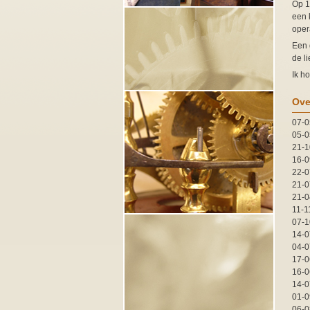
Op 1
een 
oper
Een 
de l
Ik h
Ove
07-0
05-0
21-1
16-0
22-0
21-0
21-0
11-1
07-1
14-0
04-0
17-0
16-0
14-0
01-0
06-0