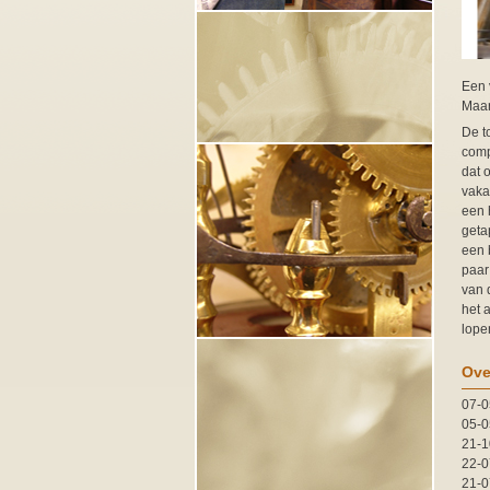
Een 
Maar
De t
comp
dat 
vaka
een 
geta
een 
paar
van d
het 
lope
Ove
07-0
05-0
21-1
22-0
21-0