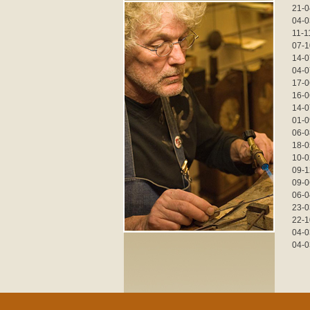
21-0
04-0
11-1
07-1
14-0
04-0
17-0
16-0
14-0
01-0
06-0
18-0
10-0
09-1
09-0
06-0
23-0
22-1
04-0
04-0