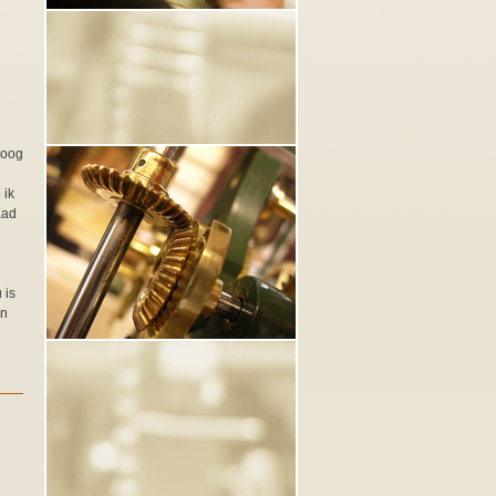
 oog
 ik
aad
 is
en