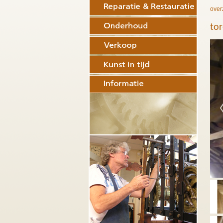
over
to