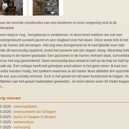
van de mooiste constructies van een kerktoren in onze omgeving vind ik de
tenskerk.
oren staat er nog , het gebouw is verdwenen. In deze toren hebben we ook een
utergestuurd uurwerk gezet en een slagkast voor het slaan. Deze week heb ik het
op de hamer zat vervangen. Het oog was doorgeroest en ik had tijdelijk voor mijn
ntie dit eenvoudig opgelost, zodat het uurwerk wel zijn slagen sloeg. Maandag heb
hijsoog in de hamer geplaatst. Een gat boren in de hamer, keihard staal, schroefdr
pt en het oog gemonteerd. Geen eenvoudig klus omdat ik half op de trap en half op
balk sta. Een collega heeft met geholpen want alleen is het geen doen. Ik had een
 extra handen nodig. het systeem waarmee je de hamer \kunt afstellen ten opzichte
e bel, was ernstig verroest. Toch is het gelukt om dit weer functioneel te krijgen. Nu
afstellen van het geluid makkelijker geworden. Je moet alleen even 40 meter trapp
n...
rig nieuws
5-2026
-
openingstijden
5-2026
-
torenuurwerk van Schagen
0-2025
-
kunst 10 daagse in Bergen
7-2025
-
metamorfose
7-2025
-
verhuizing