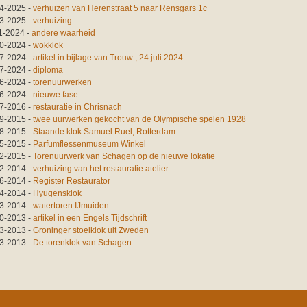
4-2025
-
verhuizen van Herenstraat 5 naar Rensgars 1c
3-2025
-
verhuizing
1-2024
-
andere waarheid
0-2024
-
wokklok
7-2024
-
artikel in bijlage van Trouw , 24 juli 2024
7-2024
-
diploma
6-2024
-
torenuurwerken
6-2024
-
nieuwe fase
7-2016
-
restauratie in Chrisnach
9-2015
-
twee uurwerken gekocht van de Olympische spelen 1928
8-2015
-
Staande klok Samuel Ruel, Rotterdam
5-2015
-
Parfumflessenmuseum Winkel
2-2015
-
Torenuurwerk van Schagen op de nieuwe lokatie
2-2014
-
verhuizing van het restauratie atelier
6-2014
-
Register Restaurator
4-2014
-
Hyugensklok
3-2014
-
watertoren IJmuiden
0-2013
-
artikel in een Engels Tijdschrift
3-2013
-
Groninger stoelklok uit Zweden
3-2013
-
De torenklok van Schagen