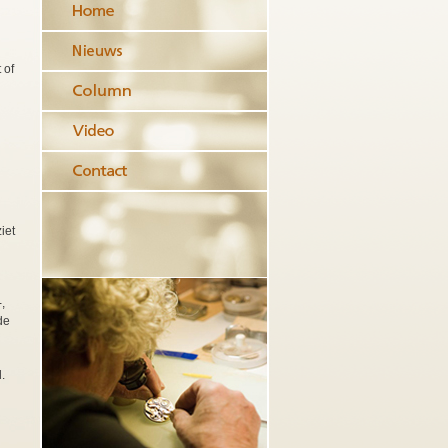
 of
iet
,
de
.
.