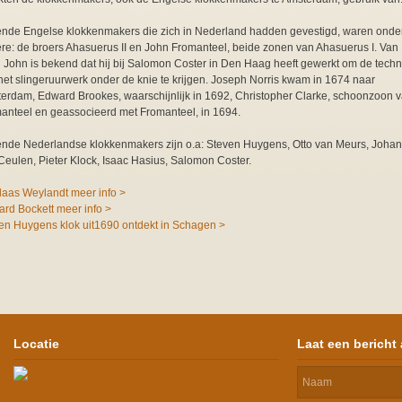
nde Engelse klokkenmakers die zich in Nederland hadden gevestigd, waren onde
re: de broers Ahasuerus II en John Fromanteel, beide zonen van Ahasuerus I. Van
 John is bekend dat hij bij Salomon Coster in Den Haag heeft gewerkt om de techn
het slingeruurwerk onder de knie te krijgen. Joseph Norris kwam in 1674 naar
erdam, Edward Brookes, waarschijnlijk in 1692, Christopher Clarke, schoonzoon 
anteel en geassocieerd met Fromanteel, in 1694.
nde Nederlandse klokkenmakers zijn o.a: Steven Huygens, Otto van Meurs, Joha
Ceulen, Pieter Klock, Isaac Hasius, Salomon Coster.
laas Weylandt meer info >
ard Bockett meer info >
en Huygens klok uit1690 ontdekt in Schagen >
Locatie
Laat een bericht 