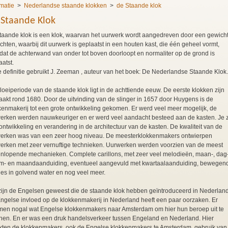
rmatie
>
Nederlandse staande klokken
>
de Staande klok
 Staande Klok
taande klok is een klok, waarvan het uurwerk wordt aangedreven door een gewicht
chten, waarbij dit uurwerk is geplaatst in een houten kast, die één geheel vormt,
dat de achterwand van onder tot boven doorloopt en normaliter op de grond is
aatst.
 definitie gebruikt J. Zeeman , auteur van het boek: De Nederlandse Staande Klok.
loeiperiode van de staande klok ligt in de achttiende eeuw. De eerste klokken zijn
akt rond 1680. Door de uitvinding van de slinger in 1657 door Huygens is de
kenmakerij tot een grote ontwikkeling gekomen. Er werd veel meer mogelijk, de
erken werden nauwkeuriger en er werd veel aandacht besteed aan de kasten. Je z
ontwikkeling en verandering in de architectuur van de kasten. De kwaliteit van de
erken was van een zeer hoog niveau. De meesterklokkenmakers ontwierpen
erken met zeer vernuftige technieken. Uurwerken werden voorzien van de meest
enlopende mechanieken. Complete carillons, met zeer veel melodieën, maan-, dag-
m- en maandaanduiding, eventueel aangevuld met kwartaalaanduiding, bewegen
jes in golvend water en nog veel meer.
zijn de Engelsen geweest die de staande klok hebben geïntroduceerd in Nederland
ngelse invloed op de klokkenmakerij in Nederland heeft een paar oorzaken. Er
en nogal wat Engelse klokkenmakers naar Amsterdam om hier hun beroep uit te
nen. En er was een druk handelsverkeer tussen Engeland en Nederland. Hier
ten de klokkenmakers, ook de Engelse klokkenmakers te Amsterdam, gebruik van