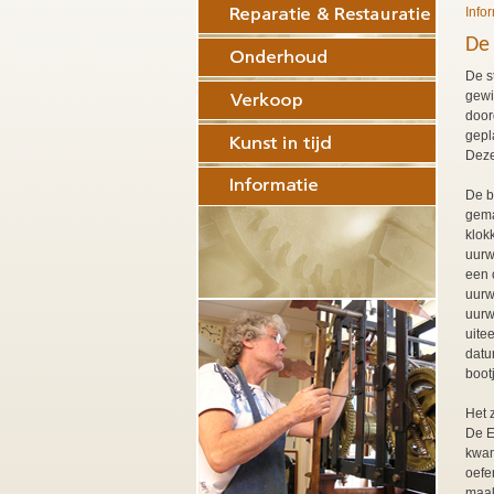
Info
De
De s
gewi
door
gepl
Deze
De b
gema
klok
uurw
een 
uurw
uurw
uite
datu
boot
Het 
De E
kwam
oefe
maak