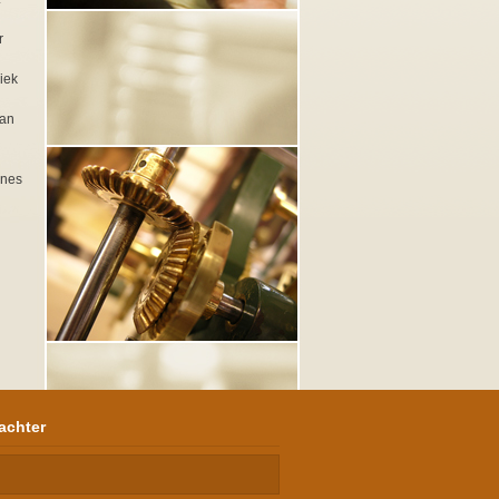
r
iek
van
nnes
achter