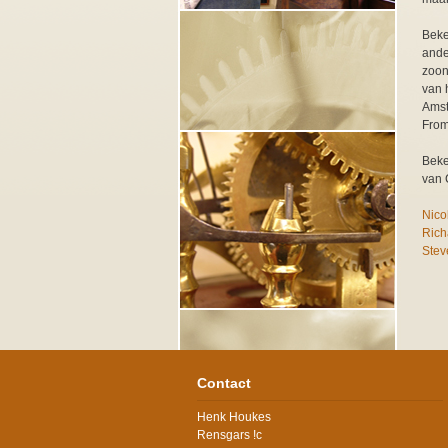
Beke
ande
zoon
van 
Amst
From
Beke
van 
Nico
Rich
Stev
Contact
Henk Houkes
Rensgars !c